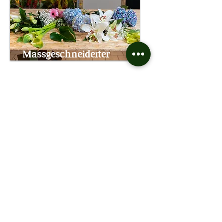
Massgeschneiderter
Service
Sind Sie auf der Suche nach
individuellen Blumensträussen,
vertikalen Gärten oder
Terrassendekorationen? Wir sind
bereit, Sie bei der Realisierung von
kreativen Ideen zu unterstützen. Wir
lieben Herausforderungen!