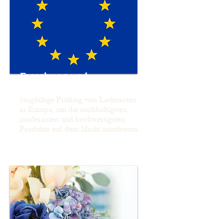
Forschung und
Entwicklung
Sorgfältige Prüfung von Lieferanten
in Europa, um die nachhaltigsten,
modernsten und hochwertigsten
Produkte auf dem Markt anzubieten.