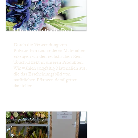
Ultra-realistisch, Real-
Touch-Effekt
Durch die Verwendung von
Polyurethan und anderen Materialien
erzeugen wir den realistischen Real-
Touch-Effekt in unseren Produkten.
Wir wählen sorgfältig Materialien aus,
die das Erscheinungsbild von
natürlichen Pflanzen detailgetreu
darstellen.